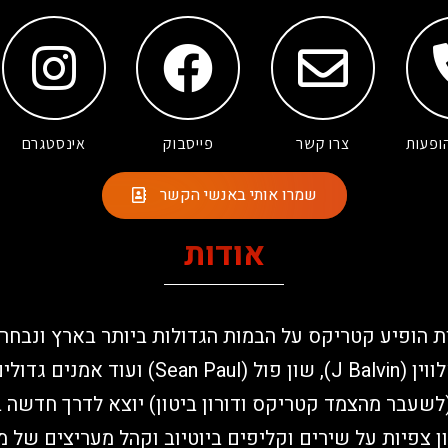
ופעות
צרו קשר
פייסבוק
אינסטגרם
שמרו אותי באנשי הקשר
אודות
 הופיע קטריקס על הבמות הגדולות ביותר בארץ ונבחר
יחד עם ג'יי באלווין (J Balvin), שון פול ( Paul
לשעבר מהצמד קטריקס ודורון ביטון) יוצא לדרך חדשה ב
10 מיליון צפיות על שירים וקליפים ביוטיוב וקהל מעריצים של 