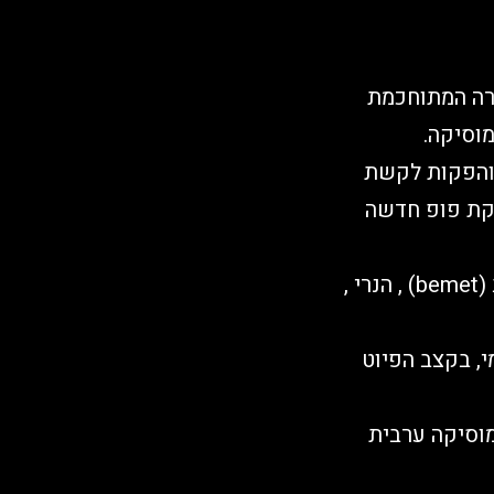
ירה המתוחכמת
מוסיקה.
 והפקות לקשת
יקת פופ חדשה
דניאל שותף להפקות הנעשו בשיתוף פעולה עם סאבלימינל, הוד מושונוב (bemet) , הנרי ,
י, בקצב הפיוט
וסיקה ערבית